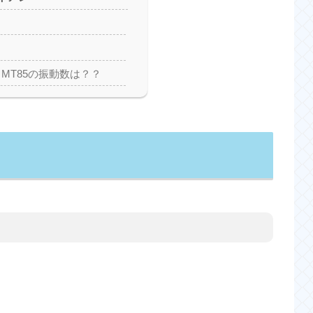
 MT85の振動数は？？