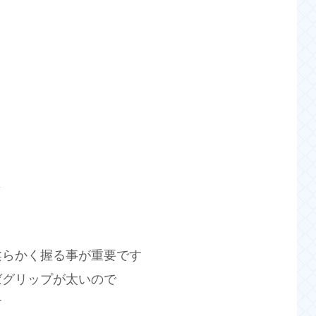
じ
柔らかく握る事が重要です
ばグリップが太いので
す